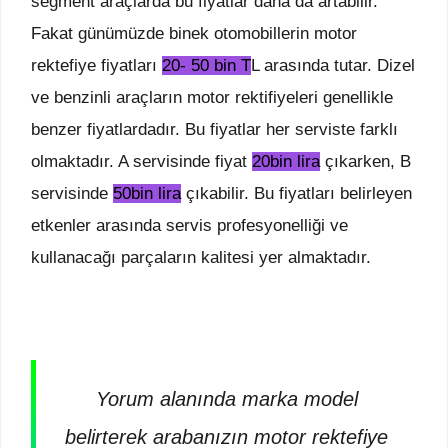
segment araçlarda bu fiyatlar daha da artabilir.
Fakat günümüzde binek otomobillerin motor
rektefiye fiyatları
20- 50 bin T
L arasında tutar. Dizel
ve benzinli araçların motor rektifiyeleri genellikle
benzer fiyatlardadır. Bu fiyatlar her serviste farklı
olmaktadır. A servisinde fiyat
20bin lira
çıkarken, B
servisinde
50bin lira
çıkabilir. Bu fiyatları belirleyen
etkenler arasında servis profesyonelliği ve
kullanacağı parçaların kalitesi yer almaktadır.
Yorum alanında marka model
belirterek arabanızın motor rektefiye