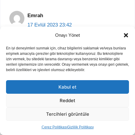
Emrah
17 Eylül 2023 23:42
Onayı Yönet
En iyi deneyimleri sunmak için, cihaz bilgilerini saklamak ve/veya bunlara
Merhaba 2007 bmw x3 e83 2.5si
erişmek amacıyla çerezler gibi teknolojiler kullanıyoruz. Bu teknolojilere
izin vermek, bu sitedeki tarama davranışı veya benzersiz kimlikler gibi
Benzinli
verileri işlememize izin verecektir. Onay vermemek veya onayı geri çekmek,
Rektifiye ne kadar ücret çıkartır
belirli özellikleri ve işlevleri olumsuz etkileyebilir.
Yanıtla
Kabul et
Reddet
Tercihleri görüntüle
baris
Çerez Politikası
Gizlilik Politikası
18 Eylül 2023 11:17