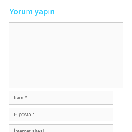
Yorum yapın
Yorum
İsim
E-
posta
İnternet