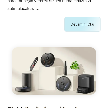
parasını peşin vererek sizden hurda cihazınızı
satın alacaktır. …
Devamını Oku