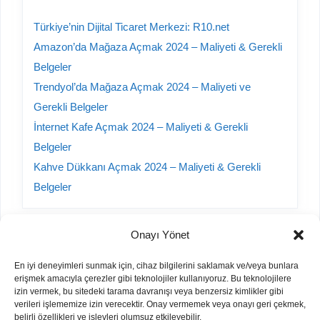
Türkiye’nin Dijital Ticaret Merkezi: R10.net
Amazon’da Mağaza Açmak 2024 – Maliyeti & Gerekli
Belgeler
Trendyol’da Mağaza Açmak 2024 – Maliyeti ve
Gerekli Belgeler
İnternet Kafe Açmak 2024 – Maliyeti & Gerekli
Belgeler
Kahve Dükkanı Açmak 2024 – Maliyeti & Gerekli
Belgeler
Onayı Yönet
Kategoriler
En iyi deneyimleri sunmak için, cihaz bilgilerini saklamak ve/veya bunlara
erişmek amacıyla çerezler gibi teknolojiler kullanıyoruz. Bu teknolojilere
A101 Yorumları
izin vermek, bu sitedeki tarama davranışı veya benzersiz kimlikler gibi
verileri işlememize izin verecektir. Onay vermemek veya onayı geri çekmek,
Bayilik Veren Firmalar
belirli özellikleri ve işlevleri olumsuz etkileyebilir.