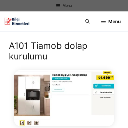
İçeriğe
Menu
atla
Menu
A101 Tiamob dolap
kurulumu