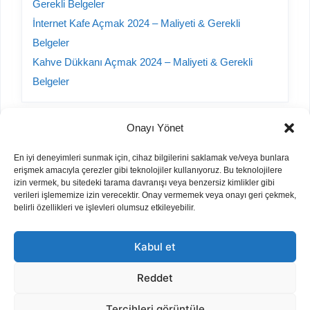
Gerekli Belgeler
İnternet Kafe Açmak 2024 – Maliyeti & Gerekli
Belgeler
Kahve Dükkanı Açmak 2024 – Maliyeti & Gerekli
Belgeler
Onayı Yönet
Kategoriler
En iyi deneyimleri sunmak için, cihaz bilgilerini saklamak ve/veya bunlara
erişmek amacıyla çerezler gibi teknolojiler kullanıyoruz. Bu teknolojilere
A101 Yorumları
izin vermek, bu sitedeki tarama davranışı veya benzersiz kimlikler gibi
verileri işlememize izin verecektir. Onay vermemek veya onayı geri çekmek,
Bayilik Veren Firmalar
belirli özellikleri ve işlevleri olumsuz etkileyebilir.
Hurda Sektörü
İnşaat
Kabul et
İş Fikirleri
Otomobil
Reddet
Parfüm Kodları
Tercihleri görüntüle