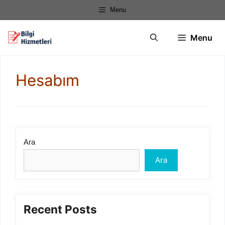
İçeriğe
Menu
atla
Menu
Hesabım
Ara
Ara
Recent Posts