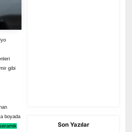
lyo
nleri
mir gibi
anan
nca boyada
Son Yazılar
 seramik