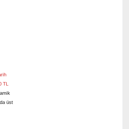
rih
0 TL
ramik
nda üst