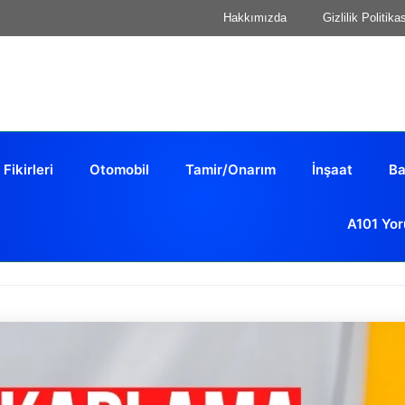
Hakkımızda
Gizlilik Politika
 Fikirleri
Otomobil
Tamir/Onarım
İnşaat
Ba
A101 Yor