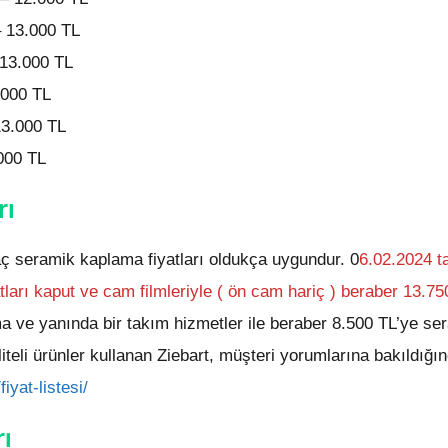
 13.000 TL
 13.000 TL
.000 TL
13.000 TL
000 TL
rı
ç seramik kaplama fiyatları oldukça uygundur. 0
6.02.2024 ta
atları kaput ve cam filmleriyle ( ön cam hariç ) beraber 13.75
a ve yanında bir takım hizmetler ile beraber 8.500 TL’ye se
teli ürünler kullanan Ziebart, müşteri yorumlarına bakıldığı
fiyat-listesi/
ı