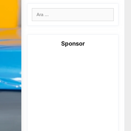
için
ara
Sponsor