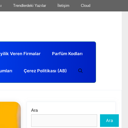
sı
Trendlerdeki Yazılar
İletişim
Cloud
yilik Veren Firmalar
Parfüm Kodları
umları
Çerez Politikası (AB)
Ara
Ara