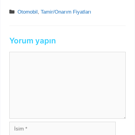
Kategoriler
Otomobil
,
Tamir/Onarım Fiyatları
Yorum yapın
Yorum
İsim