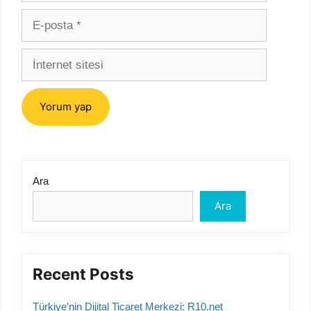
E-
posta
İnternet
sitesi
Ara
Ara
Recent Posts
Türkiye’nin Dijital Ticaret Merkezi: R10.net