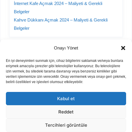
İnternet Kafe Açmak 2024 – Maliyeti & Gerekli
Belgeler
Kahve Dükkanı Açmak 2024 – Maliyeti & Gerekli
Belgeler
Onayı Yönet
Kategoriler
En iyi deneyimleri sunmak için, cihaz bilgilerini saklamak ve/veya bunlara
erişmek amacıyla çerezler gibi teknolojiler kullanıyoruz. Bu teknolojilere
A101 Yorumları
izin vermek, bu sitedeki tarama davranışı veya benzersiz kimlikler gibi
verileri işlememize izin verecektir. Onay vermemek veya onayı geri çekmek,
Bayilik Veren Firmalar
belirli özellikleri ve işlevleri olumsuz etkileyebilir.
Hurda Sektörü
İnşaat
Kabul et
İş Fikirleri
Otomobil
Reddet
Parfüm Kodları
Tercihleri görüntüle
Tamir/Onarım Fiyatları