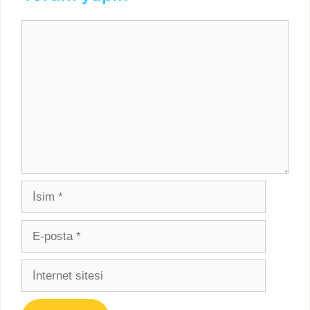
Yorum
İsim
E-
posta
İnternet
sitesi