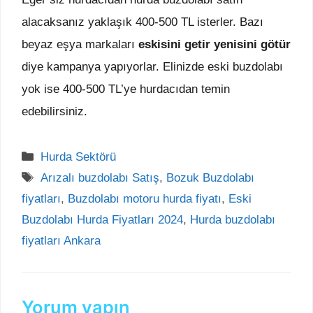
alacaksanız yaklaşık 400-500 TL isterler. Bazı
beyaz eşya markaları
eskisini getir yenisini götür
diye kampanya yapıyorlar. Elinizde eski buzdolabı
yok ise 400-500 TL’ye hurdacıdan temin
edebilirsiniz.
Kategoriler
Hurda Sektörü
Etiketler
Arızalı buzdolabı Satış
,
Bozuk Buzdolabı
fiyatları
,
Buzdolabı motoru hurda fiyatı
,
Eski
Buzdolabı Hurda Fiyatları 2024
,
Hurda buzdolabı
fiyatları Ankara
Yorum yapın