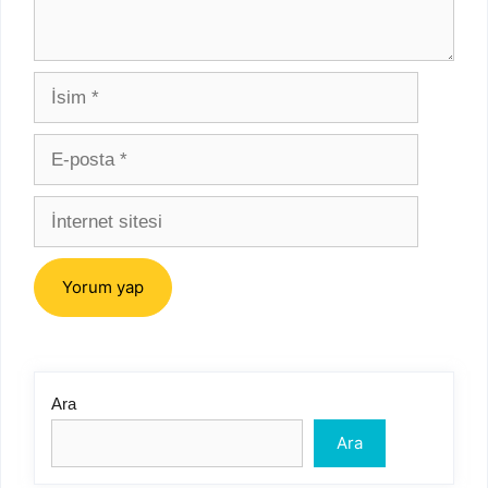
İsim
E-
posta
İnternet
sitesi
Ara
Ara