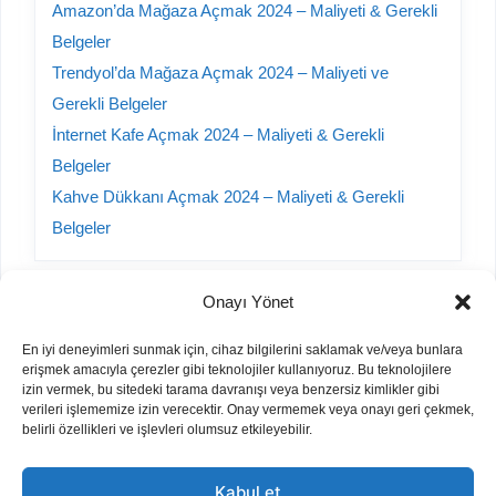
Amazon’da Mağaza Açmak 2024 – Maliyeti & Gerekli
Belgeler
Trendyol’da Mağaza Açmak 2024 – Maliyeti ve
Gerekli Belgeler
İnternet Kafe Açmak 2024 – Maliyeti & Gerekli
Belgeler
Kahve Dükkanı Açmak 2024 – Maliyeti & Gerekli
Belgeler
Onayı Yönet
Kategoriler
En iyi deneyimleri sunmak için, cihaz bilgilerini saklamak ve/veya bunlara
erişmek amacıyla çerezler gibi teknolojiler kullanıyoruz. Bu teknolojilere
A101 Yorumları
izin vermek, bu sitedeki tarama davranışı veya benzersiz kimlikler gibi
verileri işlememize izin verecektir. Onay vermemek veya onayı geri çekmek,
Bayilik Veren Firmalar
belirli özellikleri ve işlevleri olumsuz etkileyebilir.
Hurda Sektörü
İnşaat
Kabul et