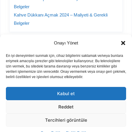
Belgeler
Kahve Dükkanı Açmak 2024 – Maliyeti & Gerekli
Belgeler
Onayı Yönet
Kategoriler
En iyi deneyimleri sunmak için, cihaz bilgilerini saklamak ve/veya bunlara
erişmek amacıyla çerezler gibi teknolojiler kullanıyoruz. Bu teknolojilere
A101 Yorumları
izin vermek, bu sitedeki tarama davranışı veya benzersiz kimlikler gibi
verileri işlememize izin verecektir. Onay vermemek veya onayı geri çekmek,
Bayilik Veren Firmalar
belirli özellikleri ve işlevleri olumsuz etkileyebilir.
Hurda Sektörü
İnşaat
Kabul et
İş Fikirleri
Otomobil
Reddet
Parfüm Kodları
Tercihleri görüntüle
Tamir/Onarım Fiyatları