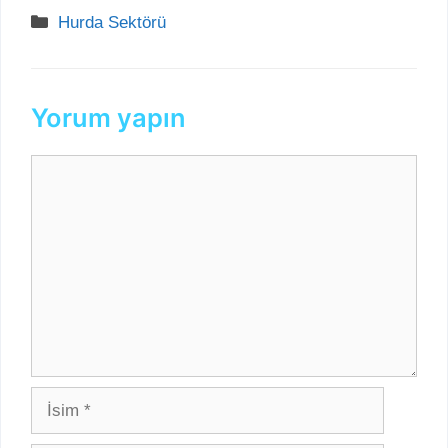
Kategoriler
Hurda Sektörü
Yorum yapın
Yorum
İsim