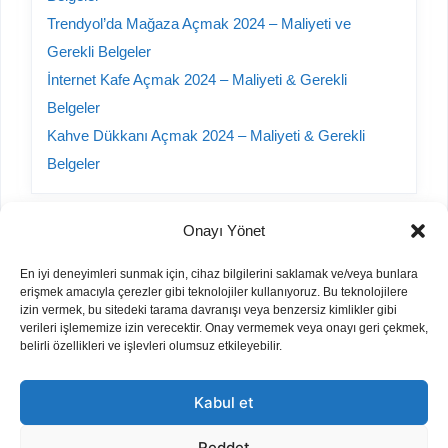
Trendyol’da Mağaza Açmak 2024 – Maliyeti ve
Gerekli Belgeler
İnternet Kafe Açmak 2024 – Maliyeti & Gerekli
Belgeler
Kahve Dükkanı Açmak 2024 – Maliyeti & Gerekli
Belgeler
Onayı Yönet
Kategoriler
En iyi deneyimleri sunmak için, cihaz bilgilerini saklamak ve/veya bunlara
erişmek amacıyla çerezler gibi teknolojiler kullanıyoruz. Bu teknolojilere
A101 Yorumları
izin vermek, bu sitedeki tarama davranışı veya benzersiz kimlikler gibi
verileri işlememize izin verecektir. Onay vermemek veya onayı geri çekmek,
Bayilik Veren Firmalar
belirli özellikleri ve işlevleri olumsuz etkileyebilir.
Hurda Sektörü
İnşaat
Kabul et
İş Fikirleri
Otomobil
Reddet