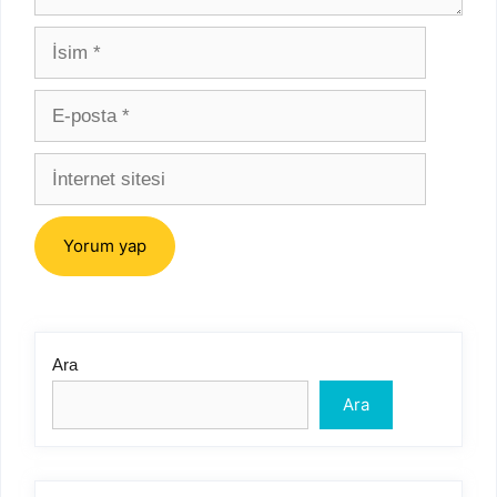
İsim
E-
posta
İnternet
sitesi
Ara
Ara