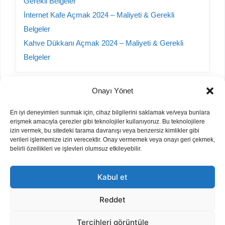
Gerekli Belgeler
İnternet Kafe Açmak 2024 – Maliyeti & Gerekli
Belgeler
Kahve Dükkanı Açmak 2024 – Maliyeti & Gerekli
Belgeler
Onayı Yönet
Kategoriler
En iyi deneyimleri sunmak için, cihaz bilgilerini saklamak ve/veya bunlara
erişmek amacıyla çerezler gibi teknolojiler kullanıyoruz. Bu teknolojilere
A101 Yorumları
izin vermek, bu sitedeki tarama davranışı veya benzersiz kimlikler gibi
verileri işlememize izin verecektir. Onay vermemek veya onayı geri çekmek,
Bayilik Veren Firmalar
belirli özellikleri ve işlevleri olumsuz etkileyebilir.
Hurda Sektörü
İnşaat
Kabul et
İş Fikirleri
Otomobil
Reddet
Parfüm Kodları
Tercihleri görüntüle