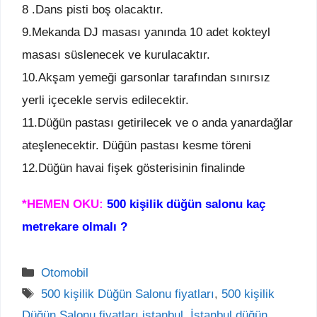
8 .Dans pisti boş olacaktır.
9.Mekanda DJ masası yanında 10 adet kokteyl
masası süslenecek ve kurulacaktır.
10.Akşam yemeği garsonlar tarafından sınırsız
yerli içecekle servis edilecektir.
11.Düğün pastası getirilecek ve o anda yanardağlar
ateşlenecektir. Düğün pastası kesme töreni
12.Düğün havai fişek gösterisinin finalinde
*HEMEN OKU:
500 kişilik düğün salonu kaç
metrekare olmalı ?
Kategoriler
Otomobil
Etiketler
500 kişilik Düğün Salonu fiyatları
,
500 kişilik
Düğün Salonu fiyatları istanbul
,
İstanbul düğün