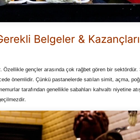
rekli Belgeler & Kazançları
. Özellikle gençler arasında çok rağbet gören bir sektördür
ecede önemlidir. Çünkü pastanelerde satılan simit, açma, poğ
murlar tarafından genellikle sabahları kahvaltı niyetine atı
geçilmezdir.