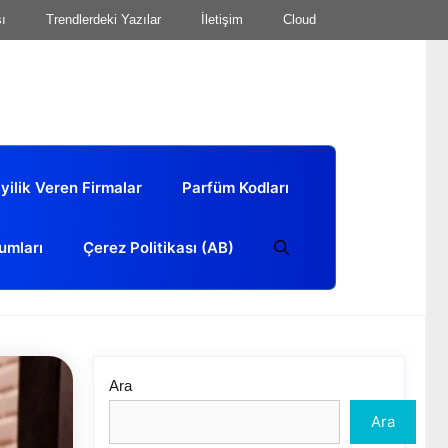
sı
Trendlerdeki Yazılar
İletişim
Cloud
yilik Veren Firmalar
Parfüm Kodları
umları
Çerez Politikası (AB)
Ara
Ara