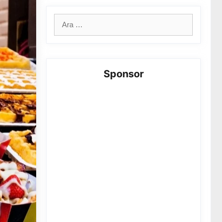
için
ara
Sponsor