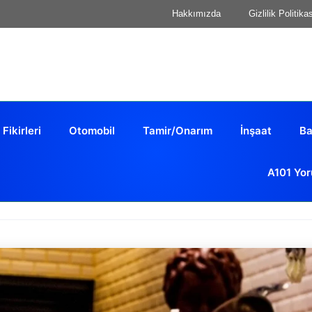
Hakkımızda
Gizlilik Politika
 Fikirleri
Otomobil
Tamir/Onarım
İnşaat
Ba
A101 Yor