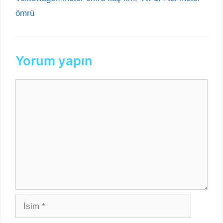
ömrü
Yorum yapın
Yorum
İsim