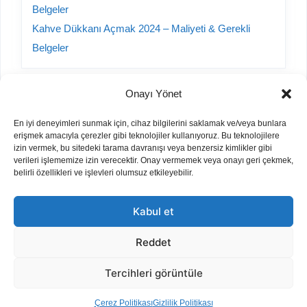
Belgeler
Kahve Dükkanı Açmak 2024 – Maliyeti & Gerekli
Belgeler
Onayı Yönet
Kategoriler
En iyi deneyimleri sunmak için, cihaz bilgilerini saklamak ve/veya bunlara
erişmek amacıyla çerezler gibi teknolojiler kullanıyoruz. Bu teknolojilere
A101 Yorumları
izin vermek, bu sitedeki tarama davranışı veya benzersiz kimlikler gibi
verileri işlememize izin verecektir. Onay vermemek veya onayı geri çekmek,
Bayilik Veren Firmalar
belirli özellikleri ve işlevleri olumsuz etkileyebilir.
Hurda Sektörü
İnşaat
Kabul et
İş Fikirleri
Otomobil
Reddet
Parfüm Kodları
Tercihleri görüntüle
Tamir/Onarım Fiyatları
Çerez Politikası
Gizlilik Politikası