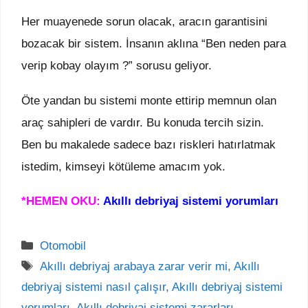
Her muayenede sorun olacak, aracın garantisini
bozacak bir sistem. İnsanın aklına “Ben neden para
verip kobay olayım ?” sorusu geliyor.
Öte yandan bu sistemi monte ettirip memnun olan
araç sahipleri de vardır. Bu konuda tercih sizin.
Ben bu makalede sadece bazı riskleri hatırlatmak
istedim, kimseyi kötüleme amacım yok.
*HEMEN OKU:
Akıllı debriyaj sistemi yorumları
Kategoriler
Otomobil
Etiketler
Akıllı debriyaj arabaya zarar verir mi
,
Akıllı
debriyaj sistemi nasıl çalışır
,
Akıllı debriyaj sistemi
yorumları
,
Akıllı debriyaj sistemi zararları