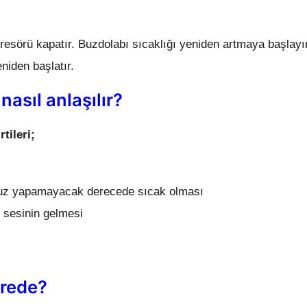
esörü kapatır. Buzdolabı sıcaklığı yeniden artmaya başlay
iden başlatır.
asıl anlaşılır?
tileri;
uz yapamayacak derecede sıcak olması
 sesinin gelmesi
erede?