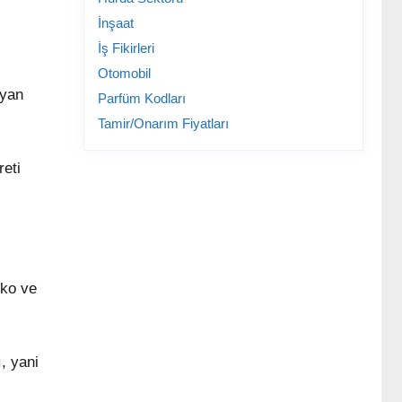
İnşaat
İş Fikirleri
Otomobil
ayan
Parfüm Kodları
Tamir/Onarım Fiyatları
reti
eko ve
, yani