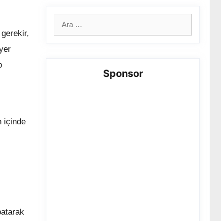
için
gerekir,
ara
yer
p
Sponsor
 içinde
patarak