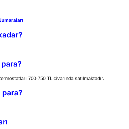
 Numaraları
 kadar?
 para?
ermostatları 700-750 TL civarında satılmaktadır.
ç para?
arı