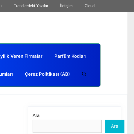
sı
Trendlerdeki Yazılar
İletişim
Cloud
yilik Veren Firmalar
Parfüm Kodları
umları
Çerez Politikası (AB)
Ara
Ara