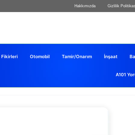
Hakkımızda
Gizlilik Politika
 Fikirleri
Otomobil
Tamir/Onarım
İnşaat
Ba
A101 Yor