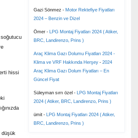
Gazi Sönmez
-
Motor Rektefiye Fiyatları
2024 – Benzin ve Dizel
Ömer
-
LPG Montaj Fiyatları 2024 ( Atiker,
n soğutucu
BRC, Landirenzo, Prins )
ve
Araç Klima Gazı Dolumu Fiyatları 2024 -
Klima ve VRF Hakkında Herşey
-
2024
Araç Klima Gazı Dolum Fiyatları – En
rti hissi
Güncel Fiyat
Süleyman sırrı özel
-
LPG Montaj Fiyatları
ki
2024 ( Atiker, BRC, Landirenzo, Prins )
dığınızda
ümit
-
LPG Montaj Fiyatları 2024 ( Atiker,
BRC, Landirenzo, Prins )
i düşük