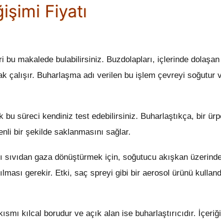
şimi Fiyatı
ri bu makalede bulabilirsiniz. Buzdolapları, içlerinde dolaşa
k çalışır. Buharlaşma adı verilen bu işlem çevreyi soğutur 
k bu süreci kendiniz test edebilirsiniz. Buharlaştıkça, bir ürpe
enli bir şekilde saklanmasını sağlar.
 sıvıdan gaza dönüştürmek için, soğutucu akışkan üzerinde
tılması gerekir. Etki, saç spreyi gibi bir aerosol ürünü kullan
kısmı kılcal borudur ve açık alan ise buharlaştırıcıdır. İçeriğ