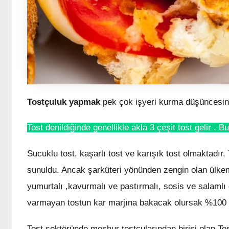
Tostçuluk yapmak
pek çok işyeri kurma düşüncesine
Tost denildiğinde genellikle akla 3 çeşit tost gelir . Bu
Sucuklu tost, kaşarlı tost ve karışık tost olmaktadır. 
sunuldu. Ancak şarküteri yönünden zengin olan ülkemi
yumurtalı ,kavurmalı ve pastırmalı, sosis ve salamlı g
varmayan tostun kar marjına bakacak olursak %100 di
Tost sektöründe meşhur tostçularından birisi olan T