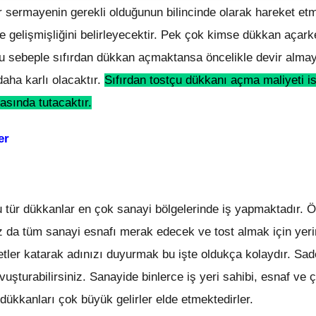
ar sermayenin gerekli olduğunun bilincinde olarak hareket etm
 gelişmişliğini belirleyecektir. Pek çok kimse dükkan açark
Bu sebeple sıfırdan dükkan açmaktansa öncelikle devir almay
aha karlı olacaktır.
Sıfırdan tostçu dükkanı açma maliyeti i
asında tutacaktır.
er
tür dükkanlar en çok sanayi bölgelerinde iş yapmaktadır. Öz
z da tüm sanayi esnafı merak edecek ve tost almak için yeri
zzetler katarak adınızı duyurmak bu işte oldukça kolaydır. Sa
şturabilirsiniz. Sanayide binlerce iş yeri sahibi, esnaf ve ç
u dükkanları çok büyük gelirler elde etmektedirler.