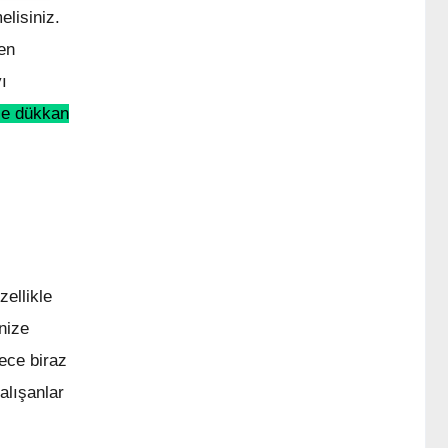
elisiniz.
en
ı
se dükkan
ellikle
nize
dece biraz
alışanlar