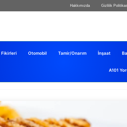
Hakkımızda
Gizlilik Politika
 Fikirleri
Otomobil
Tamir/Onarım
İnşaat
Ba
A101 Yor