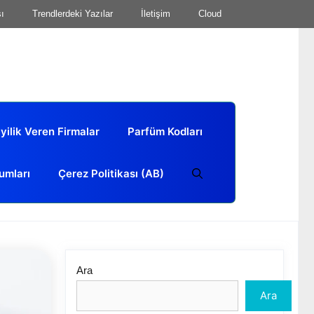
sı
Trendlerdeki Yazılar
İletişim
Cloud
yilik Veren Firmalar
Parfüm Kodları
umları
Çerez Politikası (AB)
Ara
Ara