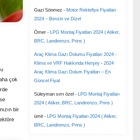
Gazi Sönmez
-
Motor Rektefiye Fiyatları
2024 – Benzin ve Dizel
Ömer
-
LPG Montaj Fiyatları 2024 ( Atiker,
BRC, Landirenzo, Prins )
Araç Klima Gazı Dolumu Fiyatları 2024 -
Klima ve VRF Hakkında Herşey
-
2024
çu
Araç Klima Gazı Dolum Fiyatları – En
daha çok
Güncel Fiyat
örde
Süleyman sırrı özel
-
LPG Montaj Fiyatları
kse
2024 ( Atiker, BRC, Landirenzo, Prins )
nızın bir
ümit
-
LPG Montaj Fiyatları 2024 ( Atiker,
ektöre
BRC, Landirenzo, Prins )