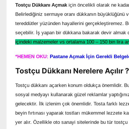
Tostçu Dükkanı Açmak
için öncelikli olarak ne kad
Belirlediğiniz sermaye oranı dükkanın büyüklüğünü ve
tereddütler yüzünden hayallerini gerçekleştiremez. 
seçebilir. İş yapan bir dükkana bakarak devir almak d
içindeki malzemeler vs ortalama 100 – 150 bin lira ar
*HEMEN OKU:
Pastane Açmak İçin Gerekli Belgel
Tostçu Dükkanı Nerelere Açılır ?
Tostçu dükkanı açarken konum oldukça önemlidir. Bu 
sosyal medyayı kullanarak güzel reklamlar yaptığını
gelecektir. İlk izlenim çok önemlidir. Tosta farklı le
beyin fırtınası yaparak tostları mükemmel lezzete kavu
yer alır. Özellikle oto sanayi sitelerinde bu tür tostç