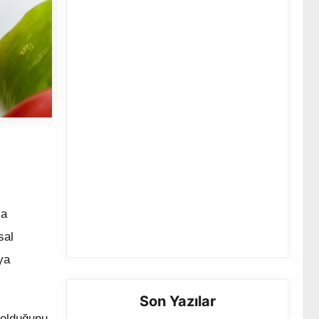
şa
sal
ya
Son Yazılar
 olduğunu