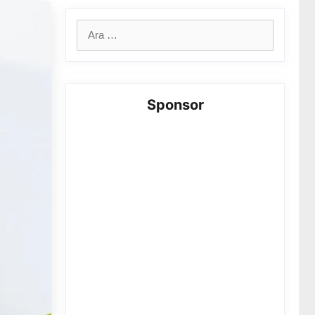
için
ara
Sponsor