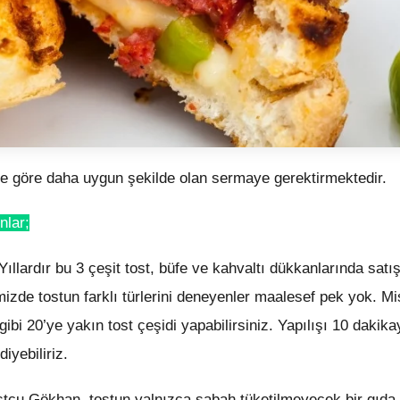
 göre daha uygun şekilde olan sermaye gerektirmektedir.
nlar;
Yıllardır bu 3 çeşit tost, büfe ve kahvaltı dükkanlarında satı
zde tostun farklı türlerini deneyenler maalesef pek yok. Mi
ibi 20’ye yakın tost çeşidi yapabilirsiniz. Yapılışı 10 dakika
yebiliriz.
ostçu Gökhan, tostun yalnızca sabah tüketilmeyecek bir gıda