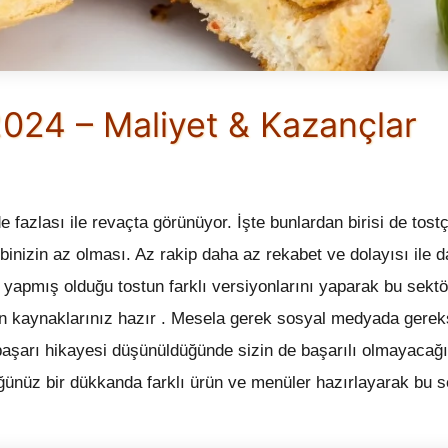
024 – Maliyet & Kazançlar
 fazlası ile revaçta görünüyor. İşte bunlardan birisi de tost
ibinizin az olması. Az rakip daha az rekabet ve dolayısı ile 
 yapmış olduğu tostun farklı versiyonlarını yaparak bu sekt
n kaynaklarınız hazır . Mesela gerek sosyal medyada gere
başarı hikayesi düşünüldüğünde sizin de başarılı olmayacağı
ğünüz bir dükkanda farklı ürün ve menüler hazırlayarak bu s