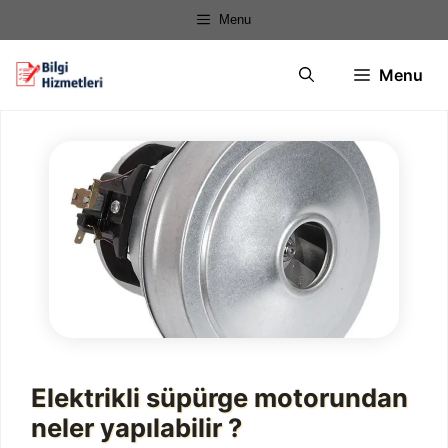
İçeriğe
Menu
atla
Menu
Elektrikli süpürge motorundan
neler yapılabilir ?