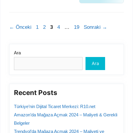
Sayfa
Sayfa
Sayfa
Sayfa
Sayfa
←
Önceki
1
2
3
4
…
19
Sonraki
→
Ara
Ara
Recent Posts
Türkiye’nin Dijital Ticaret Merkezi: R10.net
Amazon’da Mağaza Açmak 2024 – Maliyeti & Gerekli
Belgeler
Trendyol’da Mağaza Açmak 2024 – Maliyeti ve